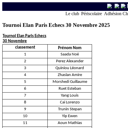
Le club
Périscolaire
Adhésion Cl
Tournoi Elan Paris Echecs 30 Novembre 2025
Tournoi Elan Paris Echecs
30 Novembre
classement
Prénom Nom
1
Saada Noé
2
Perez Alexander
3
Quiniou Léonard
4
Zhaslan Amire
5
Morshedi Guillaume
6
Ruet Esteban
7
Yang Louis
8
Cai Lorenzo
9
Trunin Stepan
10
Yip Ewen
11
Aoun Mathias