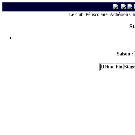
Le club
Périscolaire
Adhésion Cl
St
Saison :
Début
Fin
Stag